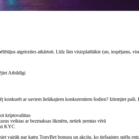
tājus atgriezties atkārtoti. Līdz šim visizplatītākie (un, iespējams, vis
iet Atbildīgi
pēj konkurēt ar saviem lielākajiem konkurentiem šodien? Izlemjiet paši. L
ot kriptovalūtas
s, kuras veiktas ar bezmaksas likmēm, netiek ņemtas vērā
 vai KYC
niet vairāk par katru TonyBet bonusu un akciju, ko tiešsaistes spēļu entu