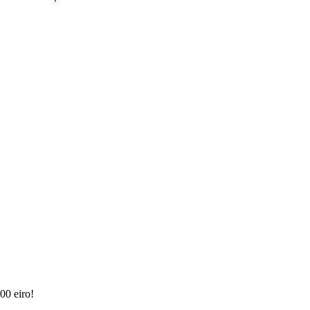
00 eiro!