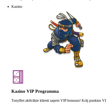
Kazino
Kazino VIP Programma
TonyBet aktīvākie klienti saņem VIP bonusus! Krāj punktus VIP