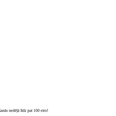
šanās nedēļā līdz pat 100 eiro!