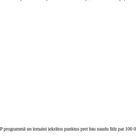
 programmā un iemaini iekrātos punktus pret īstu naudu līdz pat 100 0