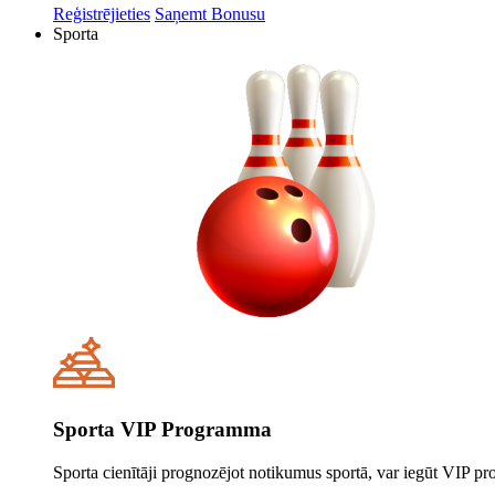
Reģistrējieties
Saņemt Bonusu
Sporta
Sporta VIP Programma
Sporta cienītāji prognozējot notikumus sportā, var iegūt VIP p